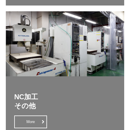
NC加工

その他
More