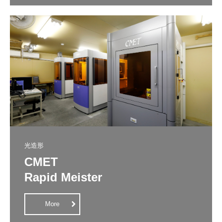
光造形
CMET

Rapid Meister
More