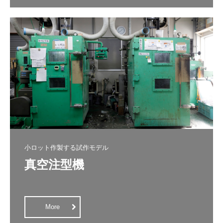
小ロット作製する試作モデル
真空注型機

More