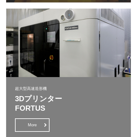
会社概要
交通案内
リンク集
求人募集
お問合せ
個人情報保護方針
超大型高速造形機
SDGsへの取り組み
3Dプリンター

FORTUS
More