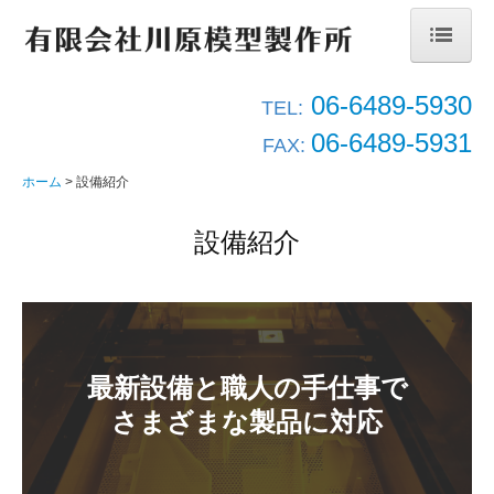
ホーム
06-6489-5930
TEL:
06-6489-5931
サービス案内
FAX:
ホーム
設備紹介
納品までのながれ
設備紹介
設備紹介
3Dプリンター
光造形
最新設備と職人の手仕事で

真空注型・塗装
さまざまな製品に対応
NC加工・画像寸法測定器
Markfoged