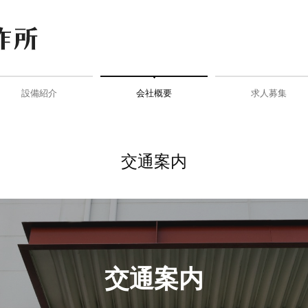
設備紹介
会社概要
求人募集
3Dプリンター
光造形
真空注型・塗装
NC加工・画像寸法測定器
Markfoged
交通案内
リンク集
交通案内
交通案内