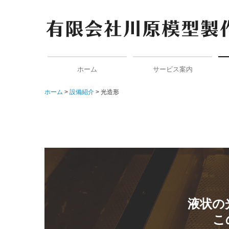
ホーム
サービス案内
ホーム
設備紹介
光造形
納品までのながれ
液状の
こ