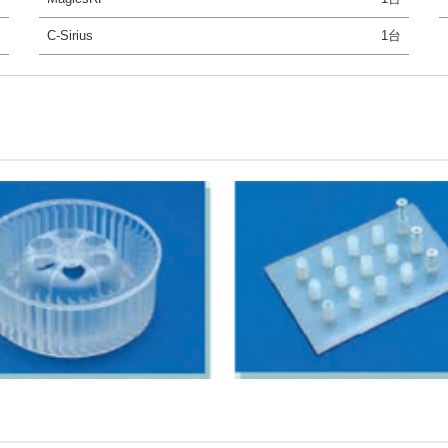
台
C-Sirius
1台