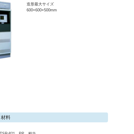
造形最大サイズ
600×600×500mm
材料
TSR-821 PP 相当