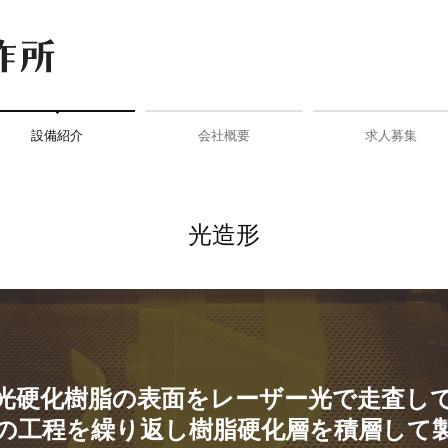
設備紹介
会社概要
求人募集
3Dプリンター
光造形
真空注型・塗装
NC加工・画像寸法測定器
Markfoged
交通案内
リンク集
光造形
光硬化樹脂の表面をレーザー光で走査して
の工程を繰り返し樹脂硬化層を積層して製