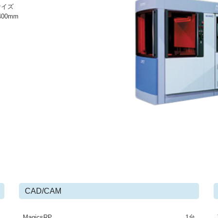
サイズ
400mm
CAD/CAM
台
MagicsRP
1台